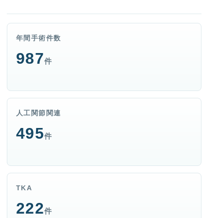
年間手術件数
987
件
人工関節関連
495
件
0570-01-7236
受付 8:00~17:00 日・祝休診
お問い合わせフォーム
TKA
交通アクセス
222
件