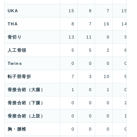
UKA
15
8
7
15
THA
8
7
16
14
骨切り
13
11
0
9
人工骨頭
5
5
2
6
Twins
0
0
0
0
転子部骨折
7
3
10
5
骨接合術（大腿）
1
0
1
0
骨接合術（下腿）
0
0
0
2
骨接合術（上肢）
0
0
0
1
胸・腰椎
0
0
0
0