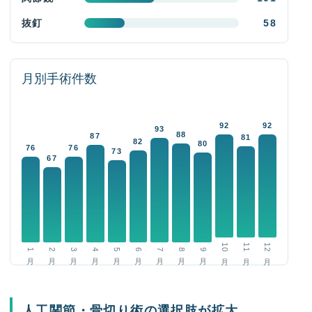
抜釘
58
月別手術件数
92
92
93
88
87
81
82
80
76
76
73
67
10月
11月
12月
1月
2月
3月
4月
5月
6月
7月
8月
9月
人工関節・骨切り術の選択肢が拡大