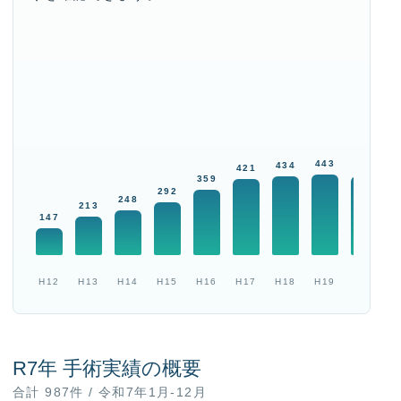
提携ホテルのご案内
提携レストランのご案内
提携お花屋さんのご案内
お問い合わせ
プライバシーポリシー
4
443
434
436
関連リンク集
421
359
サイトマップ
292
248
213
サイトポリシー
147
H12
H13
H14
H15
H16
H17
H18
H19
H20
H
R7年 手術実績の概要
合計 987件 / 令和7年1月-12月