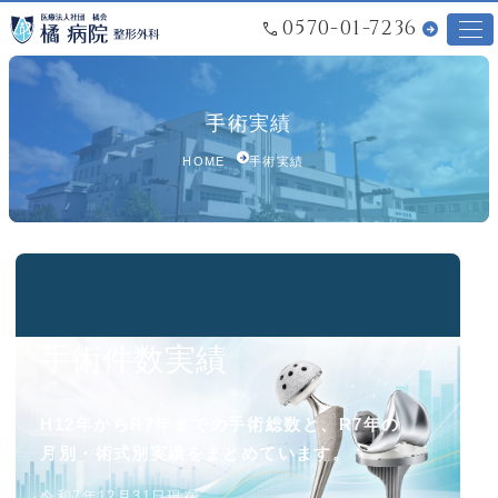
0570-01-7236
その他の手術・治療法
手術実績
膝周囲骨切り術
膝周囲骨切り術について
HOME
手術実績
PRP療法
自家骨保存
施設内ボーンバンクBone Bank（自家骨保存）の試み
採用情報
手術件数実績
看護学生対象奨学金制度
H12年からR7年までの手術総数と、R7年の
月別・術式別実績をまとめています。
広報誌・SNS
令和7年12月31日現在