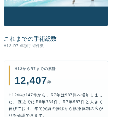
広報誌
広報誌たちばな
地域連携だより
広報部ブログ
SNS一覧
これまでの手術総数
H12-R7 年別手術件数
新着情報
お知らせ
H12からR7までの累計
重要なお知らせ
12,407
件
トピックス
院長コラム
H12年の147件から、R7年は987件へ増加しまし
教えて！！ドクターQ&A
た。直近ではR6年784件、R7年987件と大きく
伸びており、年間実績の推移から診療体制の広が
お役立ち情報
りを確認できます。