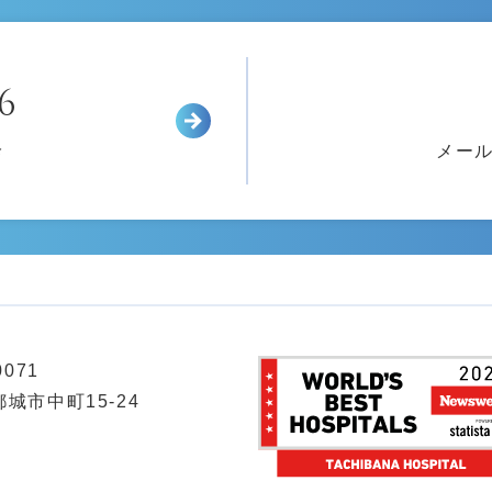
6
診
メー
0071
城市中町15-24