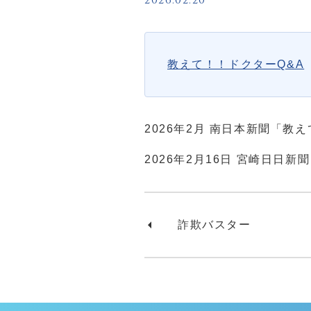
2026.02.20
存）の試み
教えて！！ドクターQ&A
広報誌・SNS
広報誌
2026年2月 南日本新聞「教
広報誌たちばな
2026年2月16日 宮崎日日
地域連携だより
広報部ブログ
SNS一覧
詐欺バスター
お役立ち情報
提携ホテルのご案内