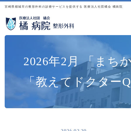
リハビリテーション科
宮崎県都城市の整形外科の診療サービスを提供する 医療法人社団橘会 橘病院
薬剤科
検査科
栄養科
通所リハビリテーション
事務部
2026年2月 「ま
その他の手術・治療法
「教えてドクターQ
膝周囲骨切り術
膝周囲骨切り術について
PRP療法
自家骨保存
施設内ボーンバンクBone Bank（自家骨保