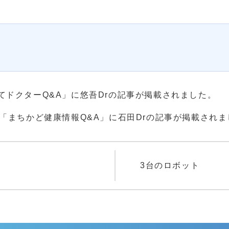
新着情報
お知らせ
えてドクターQ&A」に悠吾Drの記事が掲載されました。
重要なお知らせ
新聞「まちかど健康情報Q&A」に石田Drの記事が掲載され
トピックス
院長コラム
教えて！！ドクターQ&A
3台のロボット