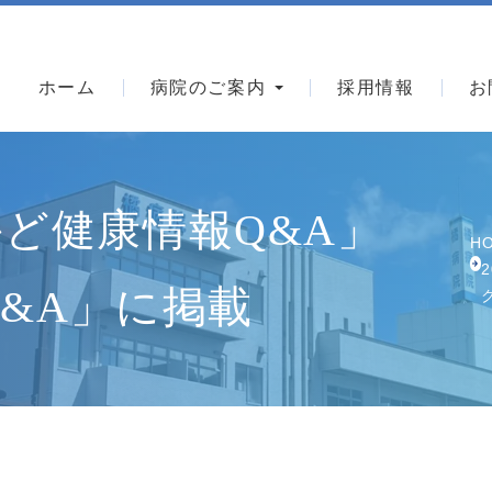
手術後の日常生活について
質問集
人工股関節置換術を受けられる患者さんのリ
ホーム
病院のご案内
採用情報
お
ハビリメニュー
人工膝関節置換術を受けられる患者さんのリ
ハビリメニュー
手術前、手術後のリハビリについて
ちかど健康情報Q&A」
H
採用情報
&A」に掲載
看護学生対象奨学金制度