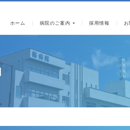
手術後の日常生活について
質問集
人工股関節置換術を受けられる患者さんのリ
ホーム
病院のご案内
採用情報
お
ハビリメニュー
人工膝関節置換術を受けられる患者さんのリ
ハビリメニュー
手術前、手術後のリハビリについて
内
採用情報
看護学生対象奨学金制度