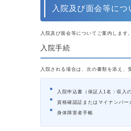
存）の試み
入院及び面会等につ
広報誌・SNS
入院及び面会等についてご案内します
入院手続
広報誌
広報誌たちばな
地域連携だより
入院される場合は、次の書類を添え、
広報部ブログ
SNS一覧
入院申込書（保証人1名：収入
資格確認証またはマイナンバー
お役立ち情報
身体障害者手帳
提携ホテルのご案内