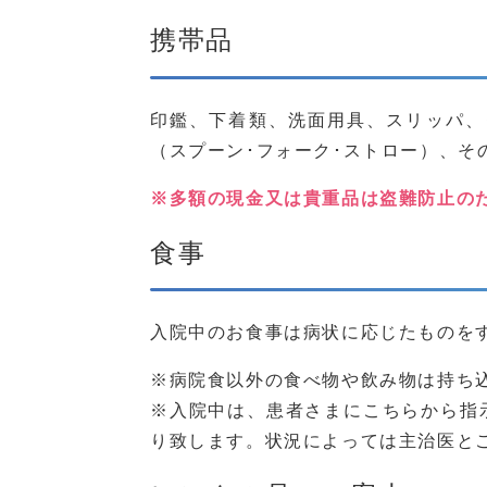
提携レストランのご案内
携帯品
提携お花屋さんのご案内
お問い合わせ
印鑑、下着類、洗面用具、スリッパ、
プライバシーポリシー
（スプーン･フォーク･ストロー）、そ
関連リンク集
サイトマップ
※多額の現金又は貴重品は盗難防止の
サイトポリシー
食事
入院中のお食事は病状に応じたものを
※病院食以外の食べ物や飲み物は持ち
※入院中は、患者さまにこちらから指
り致します。状況によっては主治医と