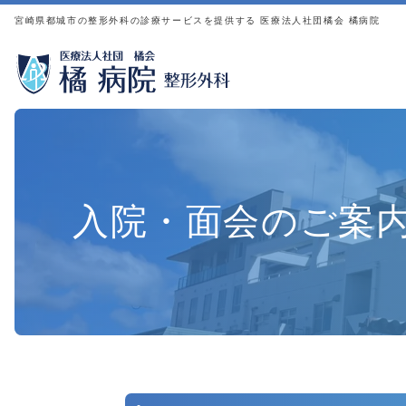
リハビリテーション科
宮崎県都城市の整形外科の診療サービスを提供する 医療法人社団橘会 橘病院
薬剤科
検査科
栄養科
通所リハビリテーション
事務部
入院・面会のご案
その他の手術・治療法
膝周囲骨切り術
膝周囲骨切り術について
PRP療法
自家骨保存
施設内ボーンバンクBone Bank（自家骨保