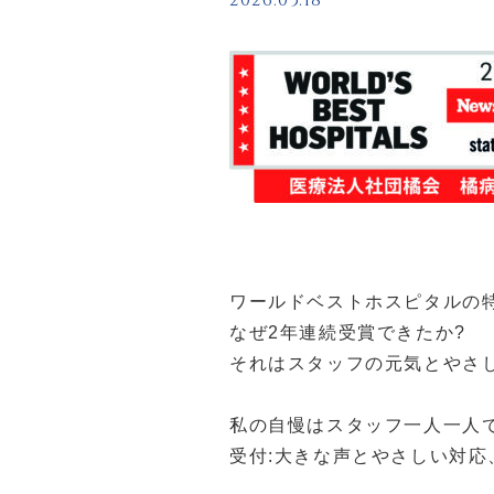
2026.05.18
存）の試み
広報誌・SNS
広報誌
広報誌たちばな
地域連携だより
広報部ブログ
ワールドベストホスピタルの
SNS一覧
なぜ2年連続受賞できたか?
それはスタッフの元気とやさ
お役立ち情報
私の自慢はスタッフ一人一人
受付:大きな声とやさしい対
提携ホテルのご案内