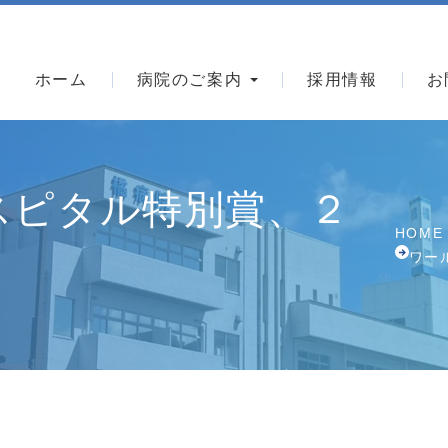
手術後の日常生活について
質問集
人工股関節置換術を受けられる患者さんのリ
ホーム
病院のご案内
採用情報
お
ハビリメニュー
人工膝関節置換術を受けられる患者さんのリ
ハビリメニュー
手術前、手術後のリハビリについて
スピタル特別賞、２
HOME
採用情報
ワー
看護学生対象奨学金制度