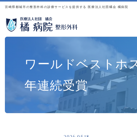
リハビリテーション科
宮崎県都城市の整形外科の診療サービスを提供する 医療法人社団橘会 橘病院
薬剤科
検査科
栄養科
通所リハビリテーション
事務部
ワールドベストホ
その他の手術・治療法
年連続受賞
膝周囲骨切り術
膝周囲骨切り術について
PRP療法
自家骨保存
施設内ボーンバンクBone Bank（自家骨保